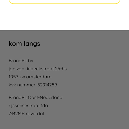
kom langs
BrandPit bv
jan van riebeekstraat 25-hs
1057 zw amsterdam
kvk nummer: 52914259
BrandPit Oost-Nederland
rijssensestraat 51a
7442MR nijverdal