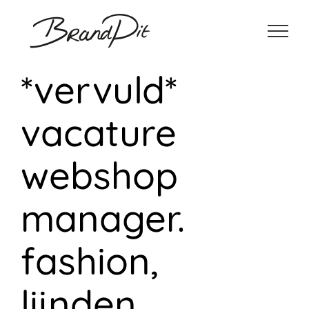
Ga
naar
inhoud
*vervuld*
vacature
webshop
manager.
fashion,
lijnden.