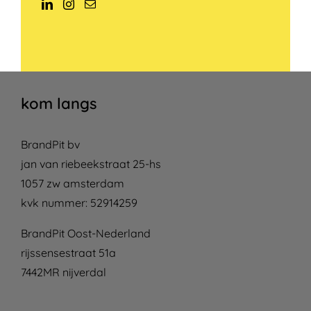
kom langs
BrandPit bv
jan van riebeekstraat 25-hs
1057 zw amsterdam
kvk nummer: 52914259
BrandPit Oost-Nederland
rijssensestraat 51a
7442MR nijverdal