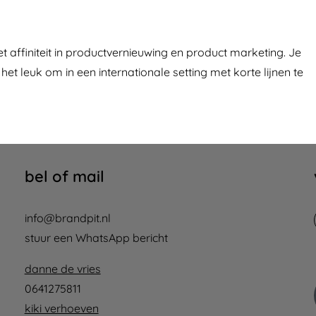
 affiniteit in productvernieuwing en product marketing. Je
het leuk om in een internationale setting met korte lijnen te
bel of mail
info@brandpit.nl
stuur een WhatsApp bericht
danne de vries
0641275811
kiki verhoeven