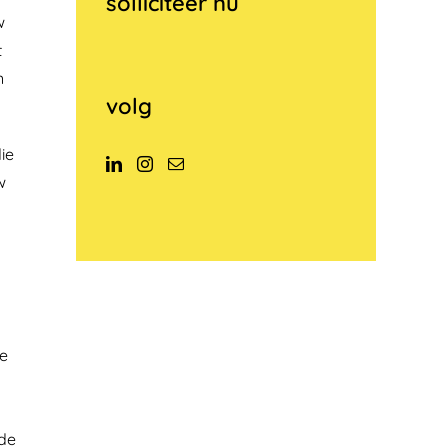
solliciteer nu
w
t
n
volg
ie
w
ie
nde