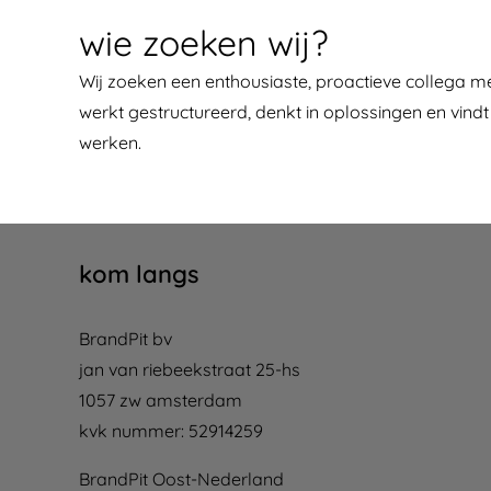
wie zoeken wij?
Wij zoeken een enthousiaste, proactieve collega met
werkt gestructureerd, denkt in oplossingen en vindt 
werken.
kom langs
BrandPit bv
jan van riebeekstraat 25-hs
1057 zw amsterdam
kvk nummer: 52914259
BrandPit Oost-Nederland