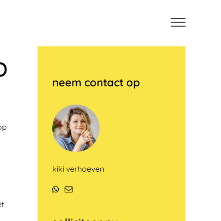
b
neem contact op
op
kiki verhoeven
WhatsApp
E-
mail
et