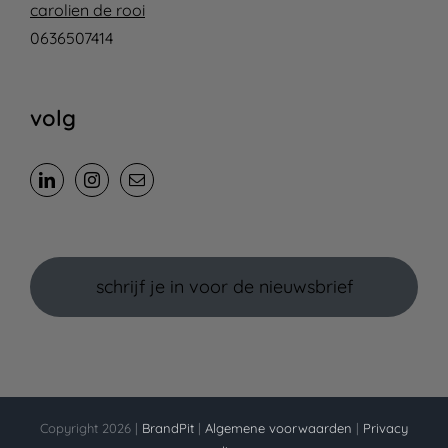
carolien de rooi
0636507414
volg
schrijf je in voor de nieuwsbrief
Copyright 2026 |
BrandPit
|
Algemene voorwaarden
|
Privacy