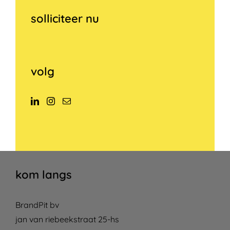
solliciteer nu
volg
kom langs
BrandPit bv
jan van riebeekstraat 25-hs