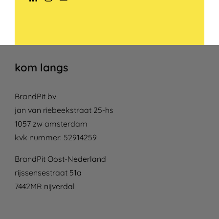
kom langs
BrandPit bv
jan van riebeekstraat 25-hs
1057 zw amsterdam
kvk nummer: 52914259
BrandPit Oost-Nederland
rijssensestraat 51a
7442MR nijverdal