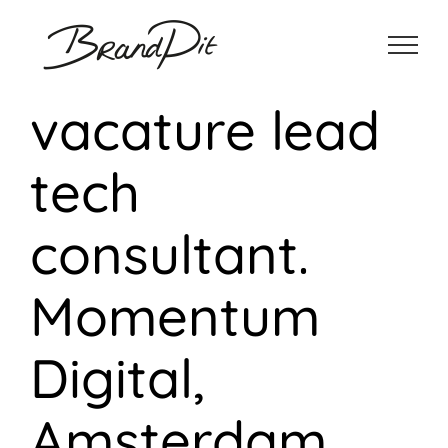
Ga
naar
inhoud
vacature lead
tech
consultant.
Momentum
Digital,
Amsterdam