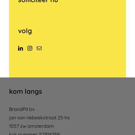
volg
kom langs
BrandPit bv
jan van riebeekstraat 25-hs
1057 zw amsterdam
kvk nummer: 52914259