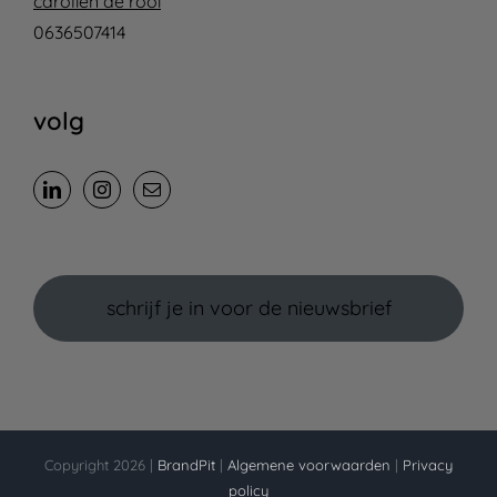
carolien de rooi
0636507414
volg
schrijf je in voor de nieuwsbrief
Copyright 2026 |
BrandPit
|
Algemene voorwaarden
|
Privacy
policy