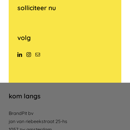
solliciteer nu
volg
kom langs
BrandPit bv
jan van riebeekstraat 25-hs
1057 zw amsterdam