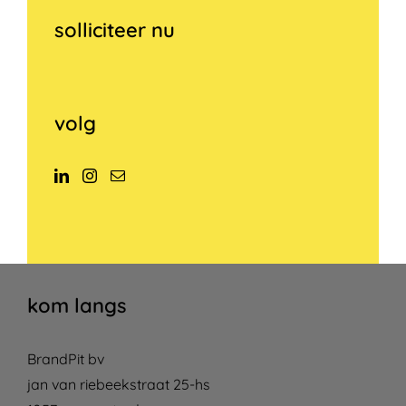
solliciteer nu
volg
kom langs
BrandPit bv
jan van riebeekstraat 25-hs