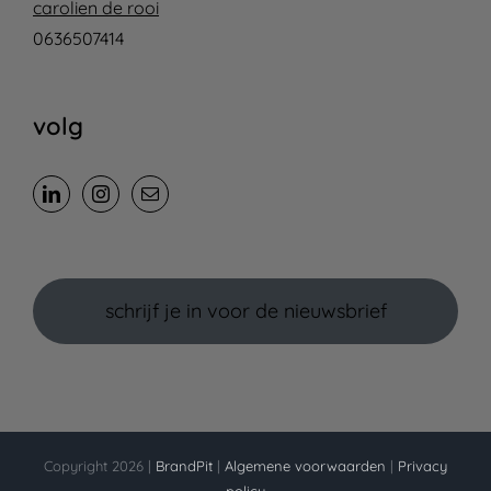
carolien de rooi
0636507414
volg
schrijf je in voor de nieuwsbrief
Copyright 2026 |
BrandPit
|
Algemene voorwaarden
|
Privacy