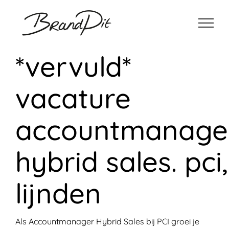
Ga
naar
inhoud
*vervuld*
vacature
accountmanage
hybrid sales. pci,
lijnden
Als Accountmanager Hybrid Sales bij PCI groei je