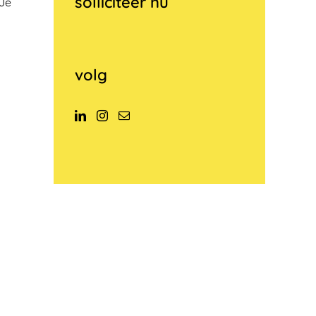
solliciteer nu
 Je
volg