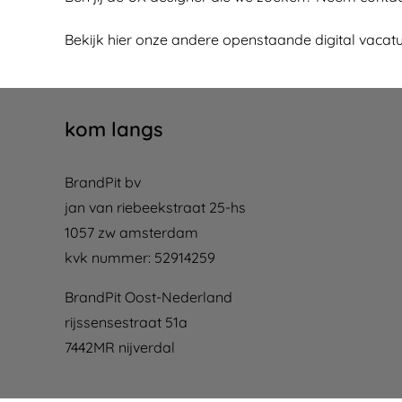
Bekijk hier onze andere
openstaande digital vacat
kom langs
BrandPit bv
jan van riebeekstraat 25-hs
1057 zw amsterdam
kvk nummer: 52914259
BrandPit Oost-Nederland
rijssensestraat 51a
7442MR nijverdal