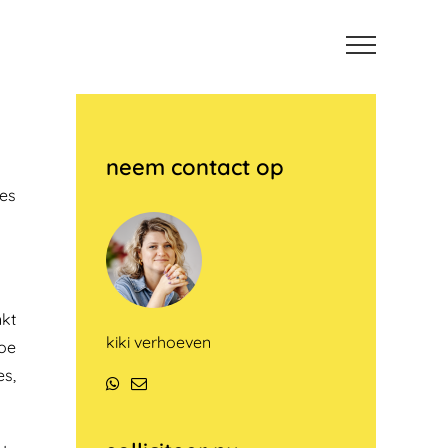
neem contact op
res
nkt
kiki verhoeven
hoe
es,
WhatsApp
E-
mail