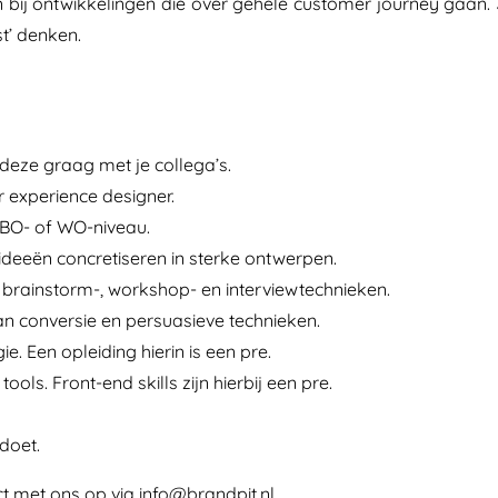
bij ontwikkelingen die over gehele customer journey gaan.
st’ denken.
 deze graag met je collega’s.
r experience designer.
HBO- of WO-niveau.
 ideeën concretiseren in sterke ontwerpen.
 brainstorm-, workshop- en interviewtechnieken.
n conversie en persuasieve technieken.
e. Een opleiding hierin is een pre.
ols. Front-end skills zijn hierbij een pre.
 doet.
t met ons op via info@brandpit.nl.