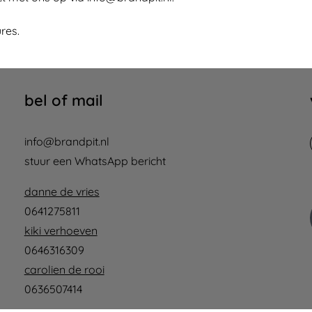
ures
.
bel of mail
info@brandpit.nl
stuur een WhatsApp bericht
danne de vries
0641275811
kiki verhoeven
0646316309
carolien de rooi
0636507414