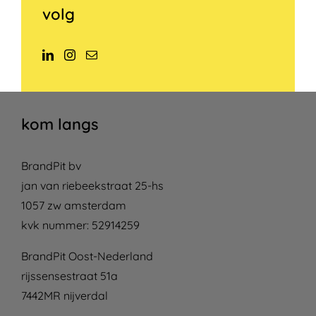
volg
kom langs
BrandPit bv
jan van riebeekstraat 25-hs
1057 zw amsterdam
kvk nummer: 52914259
BrandPit Oost-Nederland
rijssensestraat 51a
7442MR nijverdal