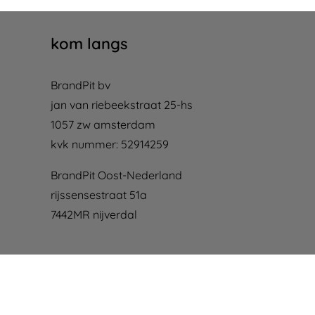
kom langs
BrandPit bv
jan van riebeekstraat 25-hs
1057 zw amsterdam
kvk nummer: 52914259
BrandPit Oost-Nederland
rijssensestraat 51a
7442MR nijverdal