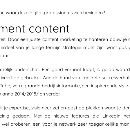
n waar deze digital professionals zich bevinden?
itment content
teit. Door een juiste content marketing te hanteren bouw je 
nderdeel van je lange termijn strategie moet zijn, want pas
baar.
eimelijk onderschat. Een goed verhaal klopt, is geloofwaard
tiveert de gebruiker. Aan de hand van concrete succesverha
tTube, verregaande bedrijfsinformatie, een inspirerende visie
ien anno 2014/2015/ en verder.
 je expertise, visie neer zet en post op plekken waar je de
einig gedaan. Met de nieuwe features die LinkedIn hee
l wel proberen; een voor je netwerk zeer toegankelijke man