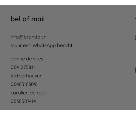
bel of mail
info@brandpit.nl
stuur een WhatsApp bericht
danne de vries
0641275811
kiki verhoeven
0646316309
carolien de rooi
0636507414
Copyright 2026 |
BrandPit
|
Algemene voorwaarden
|
Privacy policy