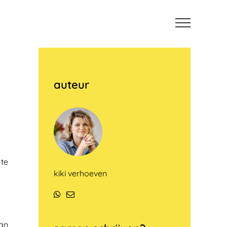
auteur
 te
kiki verhoeven
WhatsApp
E-
mail
van