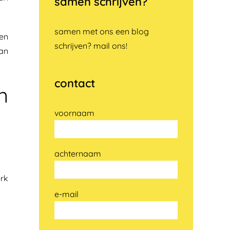
samen schrijven?
samen met ons een blog
gen
schrijven? mail ons!
van
contact
n
voornaam
achternaam
erk
e-mail