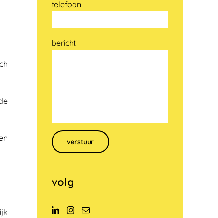
telefoon
bericht
ich
 de
Gelieve dit veld leeg te laten.
pen
volg
jk