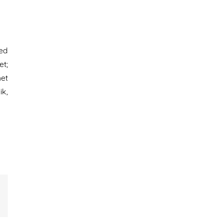
oed
et;
het
ik,