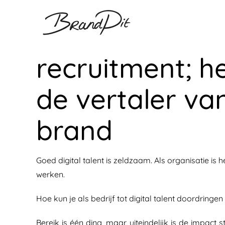
Ga
naar
inhoud
recruitment; h
de vertaler va
brand
Goed digital talent is zeldzaam. Als organisatie is
werken.
Hoe kun je als bedrijf tot digital talent doordring
Bereik is één ding, maar uiteindelijk is de impact 