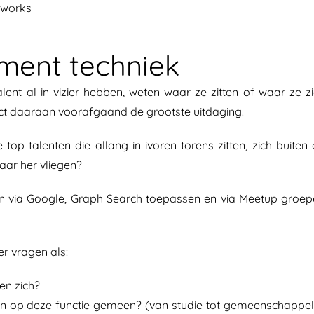
tworks
itment techniek
lent al in vizier hebben, weten waar ze zitten of waar ze z
ject daaraan voorafgaand de grootste uitdaging.
op talenten die allang in ivoren torens zitten, zich buiten
aar her vliegen?
en via Google, Graph Search toepassen en via Meetup groe
er vragen als:
en zich?
op deze functie gemeen? (van studie tot gemeenschappeli