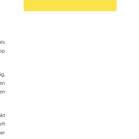
als
 op
ig,
len
 en
nkt
ft
ier