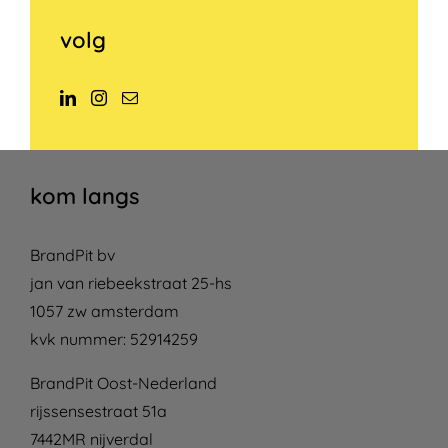
volg
kom langs
BrandPit bv
jan van riebeekstraat 25-hs
1057 zw amsterdam
kvk nummer: 52914259
BrandPit Oost-Nederland
rijssensestraat 51a
7442MR nijverdal