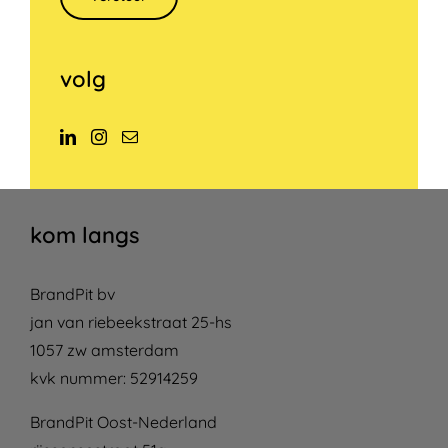
volg
kom langs
BrandPit bv
jan van riebeekstraat 25-hs
1057 zw amsterdam
kvk nummer: 52914259
BrandPit Oost-Nederland