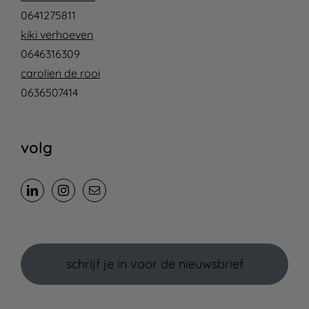
0641275811
kiki verhoeven
0646316309
carolien de rooi
0636507414
volg
schrijf je in voor de nieuwsbrief