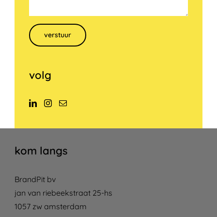
Gelieve dit veld leeg te laten.
volg
kom langs
BrandPit bv
jan van riebeekstraat 25-hs
1057 zw amsterdam