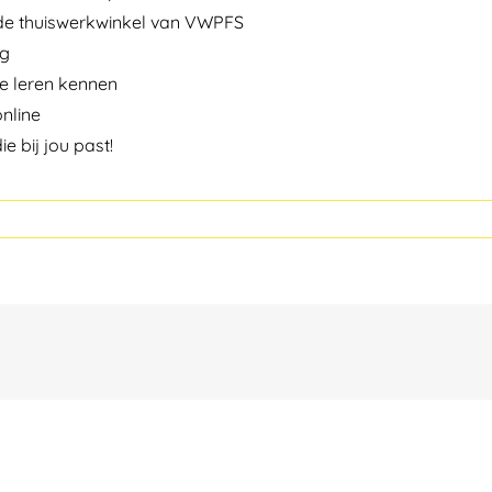
a de thuiswerkwinkel van VWPFS
ng
te leren kennen
online
e bij jou past!