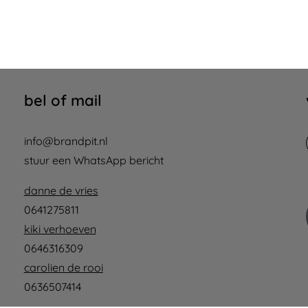
bel of mail
info@brandpit.nl
stuur een WhatsApp bericht
danne de vries
0641275811
kiki verhoeven
0646316309
carolien de rooi
0636507414