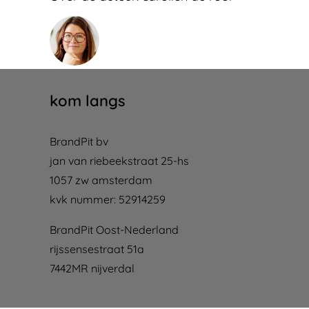
kom langs
BrandPit bv
jan van riebeekstraat 25-hs
1057 zw amsterdam
kvk nummer: 52914259
BrandPit Oost-Nederland
rijssensestraat 51a
7442MR nijverdal