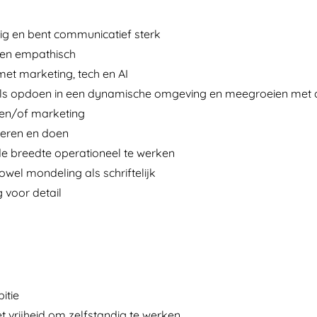
rig en bent communicatief sterk
t en empathisch
met marketing, tech en AI
kills opdoen in een dynamische omgeving en meegroeien met 
 en/of marketing
 leren en doen
 de breedte operationeel te werken
el mondeling als schriftelijk
 voor detail
itie
 vrijheid om zelfstandig te werken