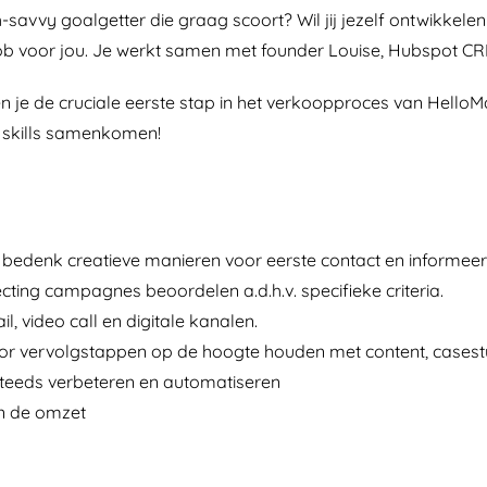
ch-savvy goalgetter die graag scoort? Wil jij jezelf ontwikkel
voor jou. Je werkt samen met founder Louise, Hubspot CRM,
n je de cruciale eerste stap in het verkoopproces van HelloMa
ng skills samenkomen!
n, bedenk creatieve manieren voor eerste contact en informee
cting campagnes beoordelen a.d.h.v. specifieke criteria.
, video call en digitale kanalen.
voor vervolgstappen op de hoogte houden met content, casestud
teeds verbeteren en automatiseren
an de omzet