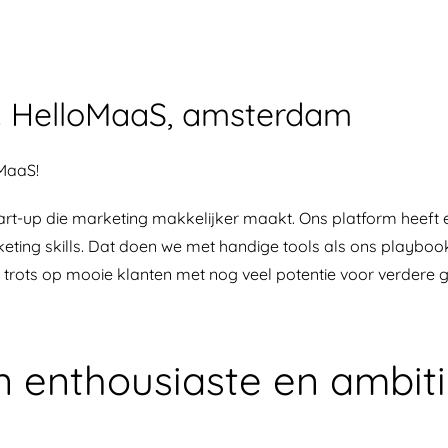
r. HelloMaaS, amsterdam
oMaaS!
 start-up die marketing makkelijker maakt. Ons platform hee
keting skills. Dat doen we met handige tools als ons playbook
en trots op mooie klanten met nog veel potentie voor verdere g
 enthousiaste en ambiti