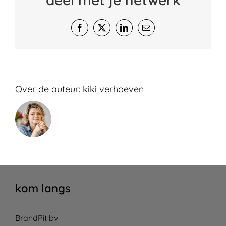
Facebook
X
LinkedIn
E-
mail
Over de auteur:
kiki verhoeven
kom langs
BrandPit bv