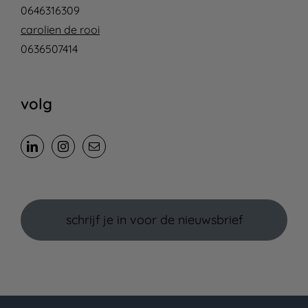
0646316309
carolien de rooi
0636507414
volg
schrijf je in voor de nieuwsbrief