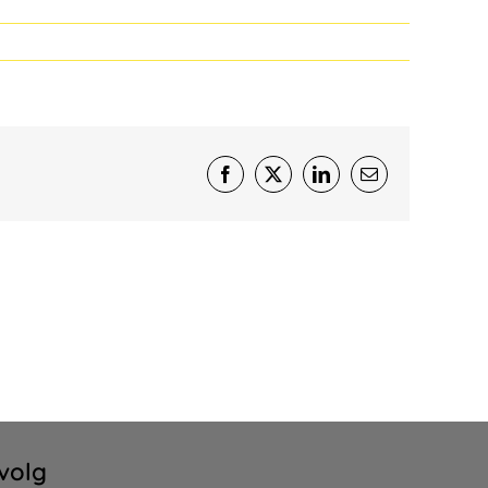
Facebook
X
LinkedIn
E-
mail
volg