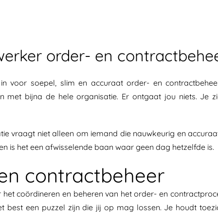
rker order- en contractbeheer.
h in voor soepel, slim en accuraat order- en contractbehee
ern met bijna de hele organisatie. Er ontgaat jou niets. Je
atie vraagt niet alleen om iemand die nauwkeurig en accura
 en is het een afwisselende baan waar geen dag hetzelfde is.
en contractbeheer
or het coördineren en beheren van het order- en contractproc
t best een puzzel zijn die jij op mag lossen. Je houdt toe