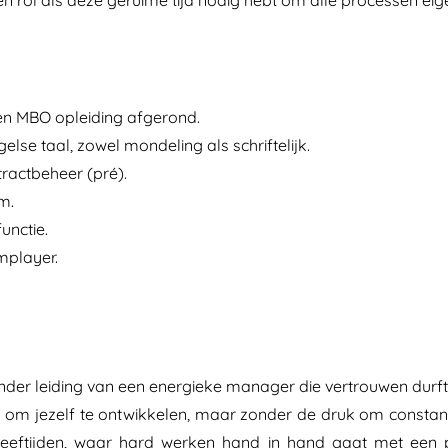
een rol als deze geruime tijd nodig hebt om alle processen ei
n MBO opleiding afgerond.
se taal, zowel mondeling als schriftelijk.
tractbeheer (pré).
m.
unctie.
amplayer.
er leiding van een energieke manager die vertrouwen durft t
 om jezelf te ontwikkelen, maar zonder de druk om constan
 leeftijden, waar hard werken hand in hand gaat met een p