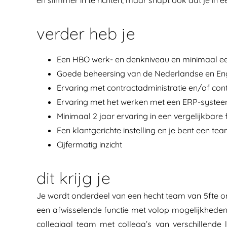
en slimmer in te richten, maar snapt ook dat je in 
verder heb je
Een HBO werk- en denkniveau en minimaal ee
Goede beheersing van de Nederlandse en Engel
Ervaring met contractadministratie en/of con
Ervaring met het werken met een ERP-systee
Minimaal 2 jaar ervaring in een vergelijkbare f
Een klantgerichte instelling en je bent een te
Cijfermatig inzicht
dit krijg je
Je wordt onderdeel van een hecht team van 5fte ond
een afwisselende functie met volop mogelijkheden
collegiaal team met collega’s van verschillende