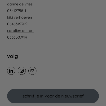
danne de vries
0641275811
kiki verhoeven
0646316309
carolien de rooi
0636507414
volg
schrijf je in voor de nieuwsbrief