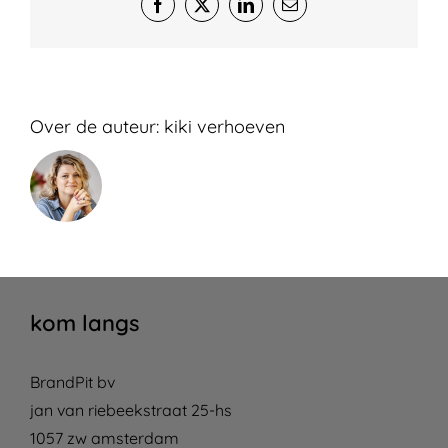
Facebook
X
LinkedIn
E-
mail
Over de auteur:
kiki verhoeven
kom langs
BrandPit bv
jan van riebeekstraat 25-hs
1057 zw amsterdam