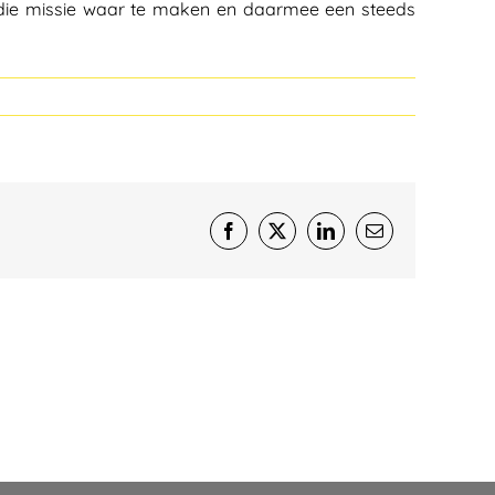
om die missie waar te maken en daarmee een steeds
Facebook
X
LinkedIn
E-
mail