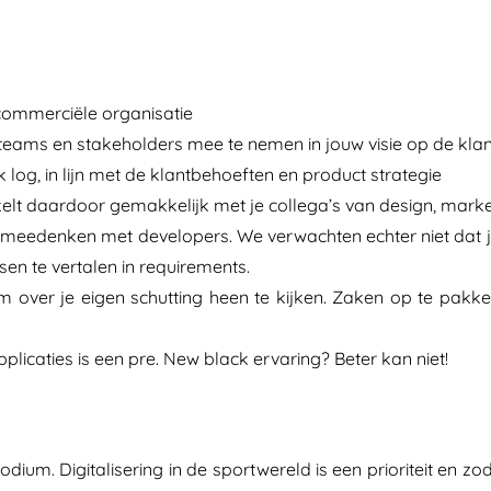
 commerciële organisatie
e teams en stakeholders mee te nemen in jouw visie op de klan
k log, in lijn met de klantbehoeften en product strategie
kelt daardoor gemakkelijk met je collega’s van design, marke
 meedenken met developers. We verwachten echter niet dat j
sen te vertalen in requirements.
om over je eigen schutting heen te kijken. Zaken op te pakken
icaties is een pre. New black ervaring? Beter kan niet!
dium. Digitalisering in de sportwereld is een prioriteit en zo