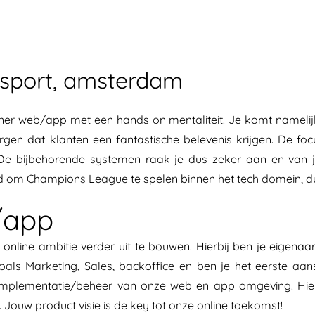
sport, amsterdam
er web/app met een hands on mentaliteit. Je komt namelij
en dat klanten een fantastische belevenis krijgen. De foc
. De bijbehorende systemen raak je dus zeker aan en van
aald om Champions League te spelen binnen het tech domein, d
/app
online ambitie verder uit te bouwen. Hierbij ben je eigen
als Marketing, Sales, backoffice en ben je het eerste aa
implementatie/beheer van onze web en app omgeving. Hierb
ouw product visie is de key tot onze online toekomst!