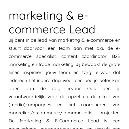
marketing & e-
commerce Lead
Jij bent in de lead van marketing & e-commerce en
stuurt daarvoor een team aan me
t o.a.
de e-
commerce specialist, content coördinator
,
B2B
marke
ting
en
trade
marketing. Jij bewaakt de grote
lijnen, inspireert
jouw
team en zorgt ervoor dat
iedereen het iedere dag weer een beetje beter kan
doen dan de dag ervoor.
Ook ben je
verantwoordelijk voor de opzet en de uitrol van
(media)
campagnes en het coördineren van
marketing/e-commerce/communicatie projecten.
De Marketing
& E-Commerce
Lead
is een
meewerkend voorman/voorvrouw en vervult een