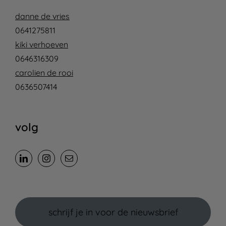
danne de vries
0641275811
kiki verhoeven
0646316309
carolien de rooi
0636507414
volg
schrijf je in voor de nieuwsbrief