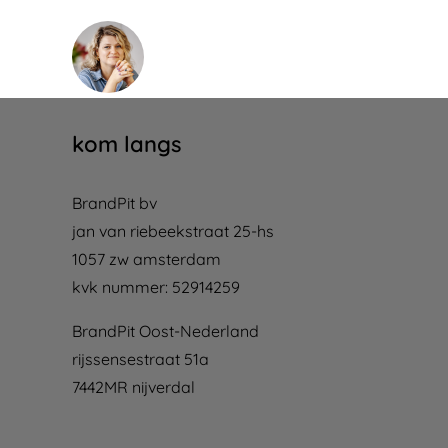
kom langs
BrandPit bv
jan van riebeekstraat 25-hs
1057 zw amsterdam
kvk nummer: 52914259
BrandPit Oost-Nederland
rijssensestraat 51a
7442MR nijverdal