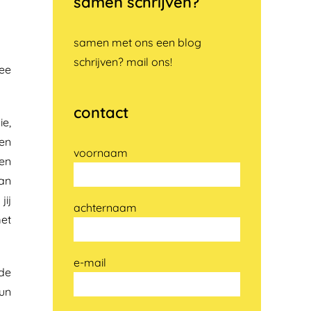
samen schrijven?
samen met ons een blog
schrijven? mail ons!
mee
contact
ie,
 en
voornaam
en
aan
jij
achternaam
met
e-mail
nde
hun