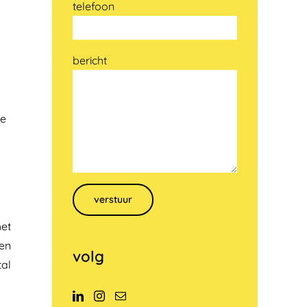
telefoon
bericht
re
Gelieve dit veld leeg te laten.
het
gen
volg
tal