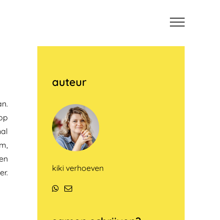
auteur
an.
 op
nal
am,
een
kiki verhoeven
er.
WhatsApp
E-
mail