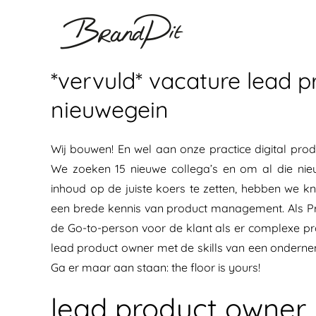
Ga
naar
inhoud
*vervuld* vacature lead p
nieuwegein
Wij bouwen! En wel aan onze practice digital pr
We zoeken 15 nieuwe collega’s en om al die nieu
inhoud op de juiste koers te zetten, hebben we k
een brede kennis van product management. Als Produ
de Go-to-person voor de klant als er complexe pro
lead product owner met de skills van een ondernem
Ga er maar aan staan: the floor is yours!
lead product owner