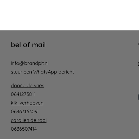
bel of mail
info@brandpit.nl
stuur een WhatsApp bericht
danne de vries
0641275811
kiki verhoeven
0646316309
carolien de rooi
0636507414