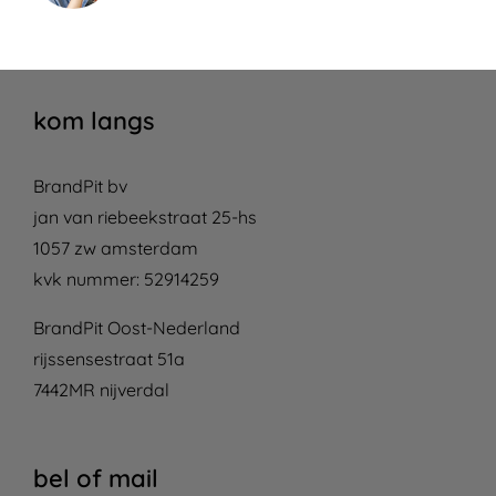
kom langs
BrandPit bv
jan van riebeekstraat 25-hs
1057 zw amsterdam
kvk nummer: 52914259
BrandPit Oost-Nederland
rijssensestraat 51a
7442MR nijverdal
bel of mail