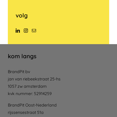
volg
kom langs
BrandPit bv
jan van riebeekstraat 25-hs
1057 zw amsterdam
kvk nummer: 52914259
BrandPit Oost-Nederland
rijssensestraat 51a